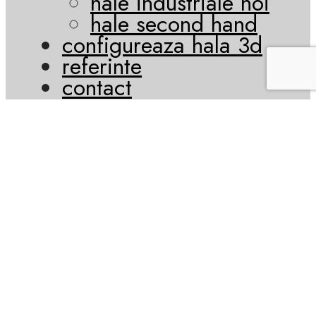
hale industriale noi
hale second hand
configureaza hala 3d
referinte
contact
email
contact@euromob-
romania.ro
Acest site web folosește cookie-uri pentru a vă îmbunătăți
experiența. Vom presupune că sunteți de acord cu asta, dar
puteți renunța dacă doriți.
Setari
ACCEPT
Politica de confidențialitate și cookie-uri