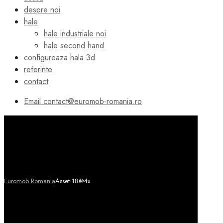
despre noi
hale
hale industriale noi
hale second hand
configureaza hala 3d
referinte
contact
Email
contact@euromob-romania.ro
Euromob Romania
Asset 18@4x