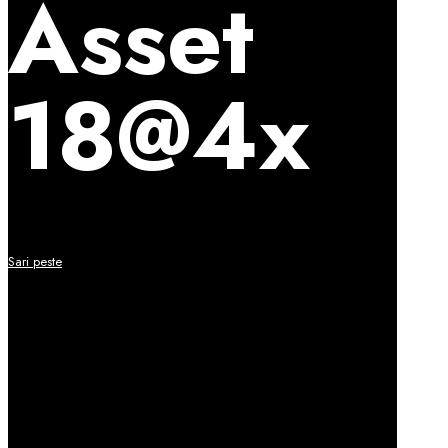
Asset
18@4x
Sari peste