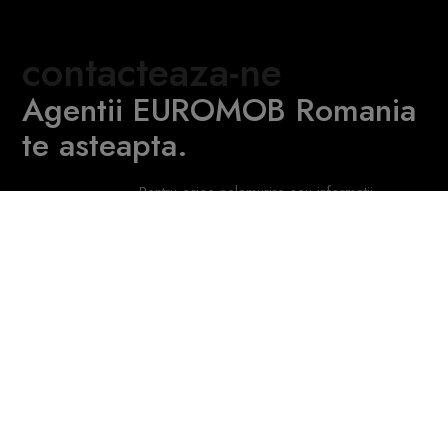
contacteaza-ne
Agentii EUROMOB Romania
te asteapta.
Pentru orice nelamurire sau informatii
aditionale ne gasiti la
+40 740 918 310
|
+40 754 903 836
- Transilvania, Romania
Politica Cookie
|
Termeni si conditii