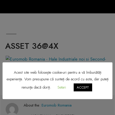
ASSET 36@4X
Acest site web folosește cookie-uri pentru a vă îmbunătăți
experiența. Vom presupune că sunteți de acord cu asta, dar puteți
renunța dacă doriți.
Setari
ACCEPT
About the:
Euromob Romania