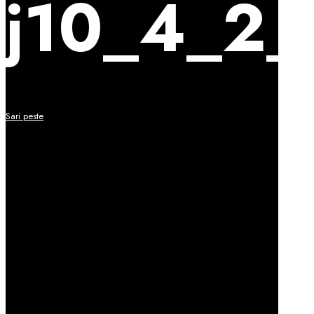
j10_4_2_
Sari peste