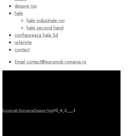
despre noi
hale
hale industriale noi
hale second hand
configureaza hala 3d
referinte
contact
Email
contact@euromob-romania.ro
Euromob Romania
Despre Noi
j10_4_2___3