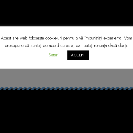
Acest site web folosește cookie-uri pentru a vă îmbunătăți experiența. Vom
presupune că sunteți de acord cu asta, dar puteți renunța dacă doriți.
Setari
ACCEPT