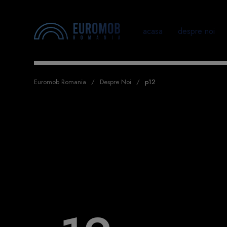
acasa
despre noi
Euromob Romania
Despre Noi
p12