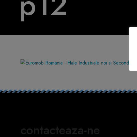
p12
contacteaza-ne