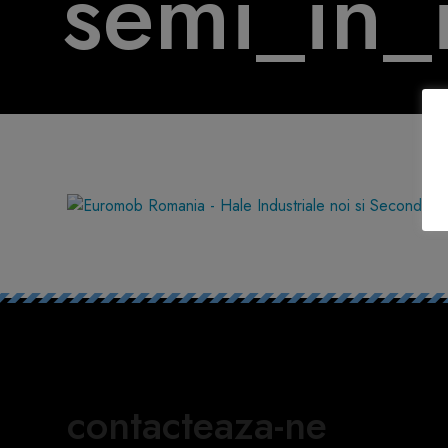
semi_in_
contacteaza-ne