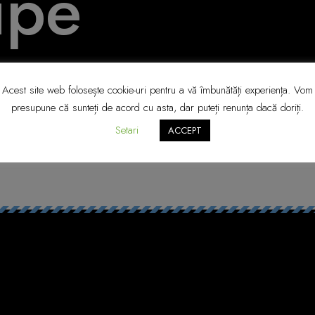
ipe
Acest site web folosește cookie-uri pentru a vă îmbunătăți experiența. Vom
presupune că sunteți de acord cu asta, dar puteți renunța dacă doriți.
Setari
ACCEPT