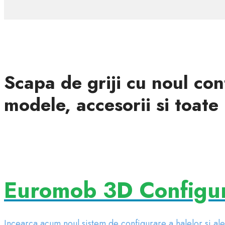
Scapa de griji cu noul con
modele, accesorii si toate
Euromob 3D Configu
Incearca acum noul sistem de configurare a halelor si ale