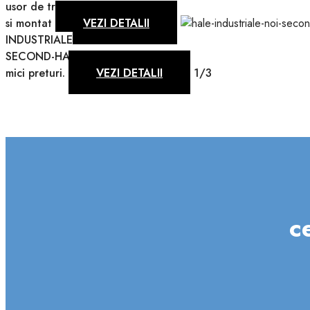
usor de transportat
si montat
VEZI DETALII
INDUSTRIALE
SECOND-HAND
profita de cele mai
mici preturi.
VEZI DETALII
1/3
c