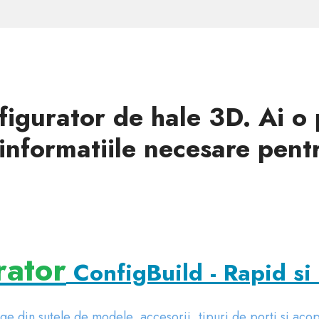
figurator de hale 3D. Ai o
 informatiile necesare pent
rator
ConfigBuild - Rapid si
ge din sutele de modele, accesorii, tipuri de porti si acop