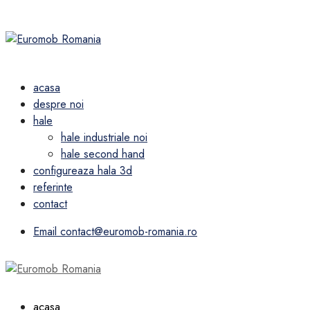
acasa
despre noi
hale
hale industriale noi
hale second hand
configureaza hala 3d
referinte
contact
Email
contact@euromob-romania.ro
acasa