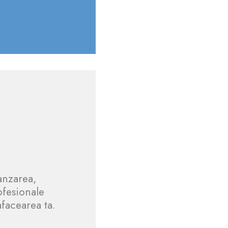
anzarea,
ofesionale
afacearea ta.