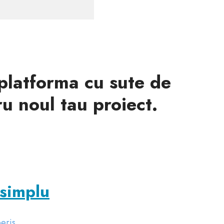
 platforma cu sute de
ru noul tau proiect.
 simplu
eris.