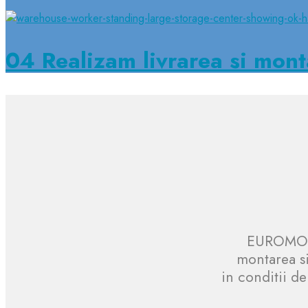
04
Realizam livrarea si mont
EUROMOB 
montarea si
in conditii de