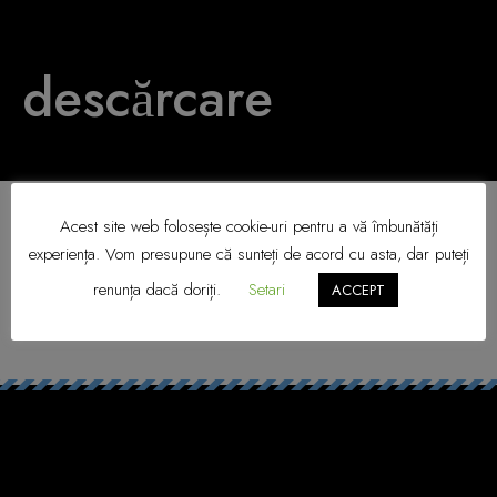
descărcare
Acest site web folosește cookie-uri pentru a vă îmbunătăți
experiența. Vom presupune că sunteți de acord cu asta, dar puteți
renunța dacă doriți.
Setari
ACCEPT