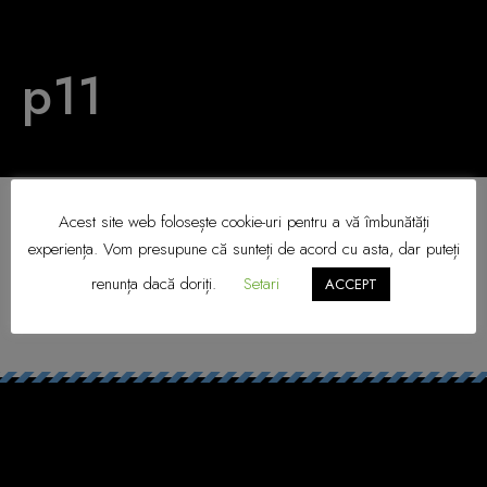
p11
Acest site web folosește cookie-uri pentru a vă îmbunătăți
experiența. Vom presupune că sunteți de acord cu asta, dar puteți
renunța dacă doriți.
Setari
ACCEPT