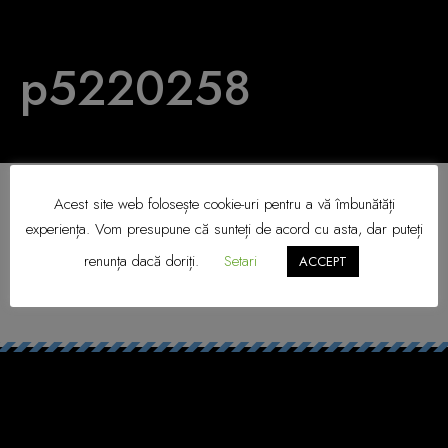
p5220258
Acest site web folosește cookie-uri pentru a vă îmbunătăți
experiența. Vom presupune că sunteți de acord cu asta, dar puteți
renunța dacă doriți.
Setari
ACCEPT