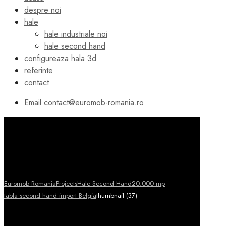
despre noi
hale
hale industriale noi
hale second hand
configureaza hala 3d
referinte
contact
Email
contact@euromob-romania.ro
Euromob Romania
Projects
Hale Second Hand
20.000 mp
tabla second hand import Belgia
thumbnail (37)