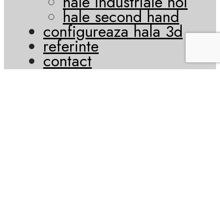
hale industriale noi
hale second hand
configureaza hala 3d
referinte
contact
email
contact@euromob-
romania.ro
Acest site web folosește cookie-uri pentru a vă îmbunătăți
experiența. Vom presupune că sunteți de acord cu asta, dar
puteți renunța dacă doriți.
Setari
ACCEPT
Politica de confidențialitate și cookie-uri