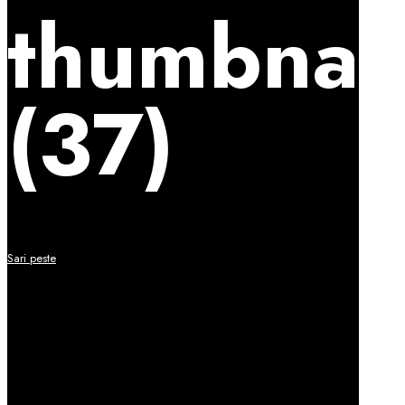
thumbnai
(37)
Sari peste