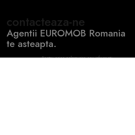
contacteaza-ne
Agentii EUROMOB Romania
te asteapta.
Pentru orice nelamurire sau informatii
aditionale ne gasiti la
+40 740 918 310
|
+40 754 903 836
- Transilvania, Romania
Politica Cookie
|
Termeni si conditii