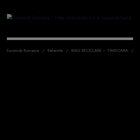
Euromob Romania
Referinte
RMG RECICLARE – TIMISOARA
R