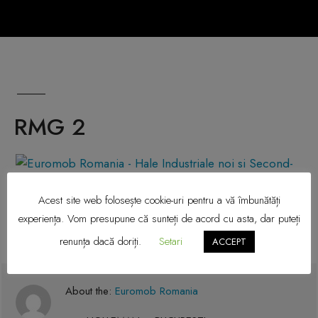
RMG 2
Acest site web folosește cookie-uri pentru a vă îmbunătăți
experiența. Vom presupune că sunteți de acord cu asta, dar puteți
renunța dacă doriți.
Setari
ACCEPT
About the:
Euromob Romania